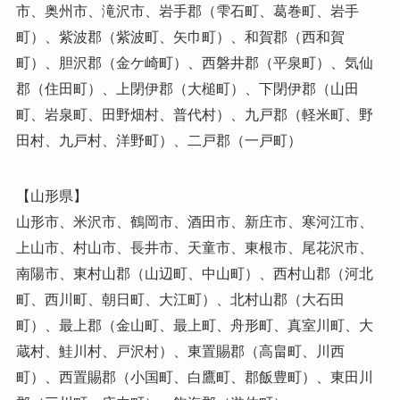
市、奥州市、滝沢市、岩手郡（雫石町、葛巻町、岩手
町）、紫波郡（紫波町、矢巾町）、和賀郡（西和賀
町）、胆沢郡（金ケ崎町）、西磐井郡（平泉町）、気仙
郡（住田町）、上閉伊郡（大槌町）、下閉伊郡（山田
町、岩泉町、田野畑村、普代村）、九戸郡（軽米町、野
田村、九戸村、洋野町）、二戸郡（一戸町）
【山形県】
山形市、米沢市、鶴岡市、酒田市、新庄市、寒河江市、
上山市、村山市、長井市、天童市、東根市、尾花沢市、
南陽市、東村山郡（山辺町、中山町）、西村山郡（河北
町、西川町、朝日町、大江町）、北村山郡（大石田
町）、最上郡（金山町、最上町、舟形町、真室川町、大
蔵村、鮭川村、戸沢村）、東置賜郡（高畠町、川西
町）、西置賜郡（小国町、白鷹町、郡飯豊町）、東田川