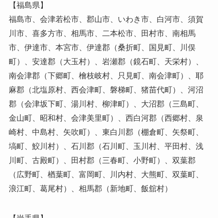
【福島県】
福島市、会津若松市、郡山市、いわき市、白河市、須賀
川市、喜多方市、相馬市、二本松市、田村市、南相馬
市、伊達市、本宮市、伊達郡（桑折町、国見町、川俣
町）、安達郡（大玉村）、岩瀬郡（鏡石町、天栄村）、
南会津郡（下郷町、檜枝岐村、只見町、南会津町）、耶
麻郡（北塩原村、西会津町、磐梯町、猪苗代町）、河沼
郡（会津坂下町、湯川村、柳津町）、大沼郡（三島町、
金山町、昭和村、会津美里町）、西白河郡（西郷村、泉
崎村、中島村、矢吹町）、東白川郡（棚倉町、矢祭町、
塙町、鮫川村）、石川郡（石川町、玉川村、平田村、浅
川町、古殿町）、田村郡（三春町、小野町）、双葉郡
（広野町、楢葉町、富岡町、川内村、大熊町、双葉町、
浪江町、葛尾村）、相馬郡（新地町、飯舘村）