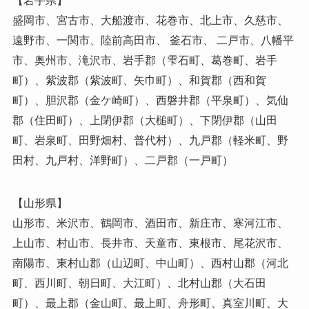
【岩手県】
盛岡市、宮古市、大船渡市、花巻市、北上市、久慈市、
遠野市、一関市、陸前高田市、 釜石市、 二戸市、八幡平
市、奥州市、滝沢市、岩手郡（雫石町、葛巻町、岩手
町）、紫波郡（紫波町、矢巾町）、和賀郡（西和賀
町）、胆沢郡（金ケ崎町）、西磐井郡（平泉町）、気仙
郡（住田町）、上閉伊郡（大槌町）、下閉伊郡（山田
町、岩泉町、田野畑村、普代村）、九戸郡（軽米町、野
田村、九戸村、洋野町）、二戸郡（一戸町）
【山形県】
山形市、米沢市、鶴岡市、酒田市、新庄市、寒河江市、
上山市、村山市、長井市、天童市、東根市、尾花沢市、
南陽市、東村山郡（山辺町、中山町）、西村山郡（河北
町、西川町、朝日町、大江町）、北村山郡（大石田
町）、最上郡（金山町、最上町、舟形町、真室川町、大