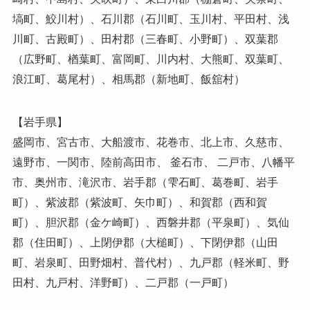
塙町、鮫川村）、石川郡（石川町、玉川村、平田村、浅
川町、古殿町）、田村郡（三春町、小野町）、双葉郡
（広野町、楢葉町、富岡町、川内村、大熊町、双葉町、
浪江町、葛尾村）、相馬郡（新地町、飯舘村）
【岩手県】
盛岡市、宮古市、大船渡市、花巻市、北上市、久慈市、
遠野市、一関市、陸前高田市、 釜石市、 二戸市、八幡平
市、奥州市、滝沢市、岩手郡（雫石町、葛巻町、岩手
町）、紫波郡（紫波町、矢巾町）、和賀郡（西和賀
町）、胆沢郡（金ケ崎町）、西磐井郡（平泉町）、気仙
郡（住田町）、上閉伊郡（大槌町）、下閉伊郡（山田
町、岩泉町、田野畑村、普代村）、九戸郡（軽米町、野
田村、九戸村、洋野町）、二戸郡（一戸町）