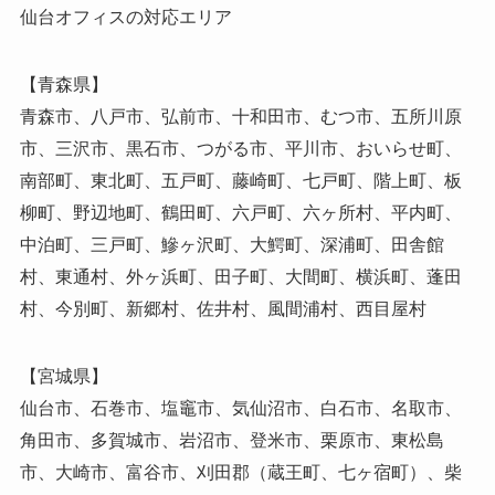
仙台オフィスの対応エリア
【青森県】
青森市、八戸市、弘前市、十和田市、むつ市、五所川原
市、三沢市、黒石市、つがる市、平川市、おいらせ町、
南部町、東北町、五戸町、藤崎町、七戸町、階上町、板
柳町、野辺地町、鶴田町、六戸町、六ヶ所村、平内町、
中泊町、三戸町、鰺ヶ沢町、大鰐町、深浦町、田舎館
村、東通村、外ヶ浜町、田子町、大間町、横浜町、蓬田
村、今別町、新郷村、佐井村、風間浦村、西目屋村
【宮城県】
仙台市、石巻市、塩竈市、気仙沼市、白石市、名取市、
角田市、多賀城市、岩沼市、登米市、栗原市、東松島
市、大崎市、富谷市、刈田郡（蔵王町、七ヶ宿町）、柴