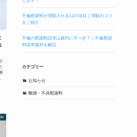
します！
不倫慰謝料が増額される12の項目｜増額のコツ
をご紹介
な
不倫の慰謝料請求は裁判にすべき？｜不倫慰謝
法
料請求裁判を解説
せ
カテゴリー
と
謝
は、
お知らせ
。
離婚・不貞慰謝料
謝料