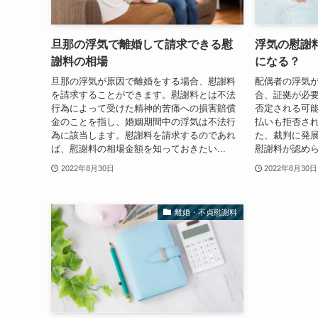
旦那の浮気で離婚して請求できる慰
浮気の慰謝
謝料の相場
になる？
旦那の浮気が原因で離婚をする場合、慰謝料
配偶者の浮気
を請求することができます。慰謝料とは不法
合、証拠が必
行為によって受けた精神的苦痛への損害賠償
否定される可
金のことを指し、婚姻期間中の浮気は不法行
払いも拒否さ
為に該当します。慰謝料を請求するのであれ
た、裁判に発
ば、慰謝料の相場金額を知っておきたい...
慰謝料が認めら
2022年8月30日
2022年8月30日
離婚・不貞慰謝料