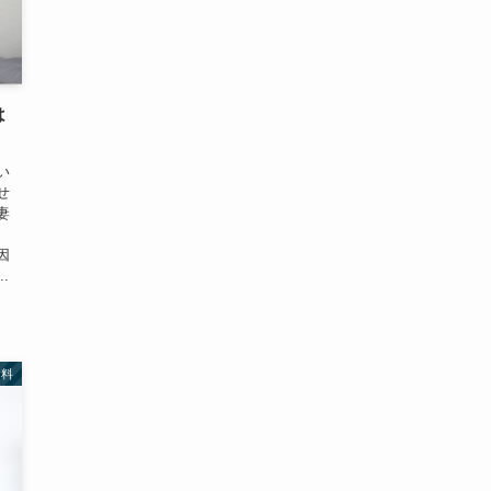
は
い
せ
妻
因
.
謝料