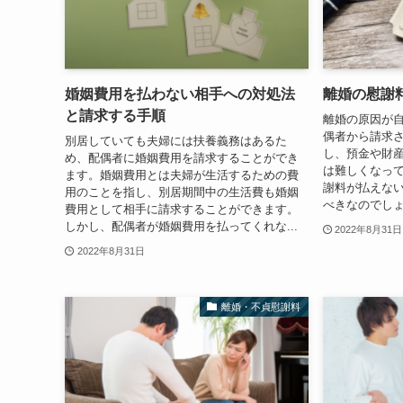
婚姻費用を払わない相手への対処法
離婚の慰謝
と請求する手順
離婚の原因が
偶者から請求
別居していても夫婦には扶養義務はあるた
し、預金や財
め、配偶者に婚姻費用を請求することができ
は難しくなって
ます。婚姻費用とは夫婦が生活するための費
謝料が払えな
用のことを指し、別居期間中の生活費も婚姻
べきなのでしょ
費用として相手に請求することができます。
しかし、配偶者が婚姻費用を払ってくれな...
2022年8月31日
2022年8月31日
離婚・不貞慰謝料