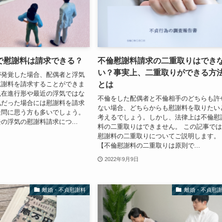
で慰謝料は請求できる？
不倫慰謝料請求の二重取りはでき
い？事実上、二重取りができる方
が発覚した場合、配偶者と浮気
とは
慰謝料を請求することができま
現在進行形や最近の浮気ではな
不倫をした配偶者と不倫相手のどちらも許
気だった場合には慰謝料を請求
ない場合、どちらからも慰謝料を取りたい
疑問に思う方も多いでしょう。
考えるでしょう。しかし、法律上は不倫慰
の浮気の慰謝料請求につ...
料の二重取りはできません。 この記事で
慰謝料の二重取りについてご説明します
【不倫慰謝料の二重取りは原則で...
2022年9月9日
離婚・不貞慰謝料
離婚・不貞慰