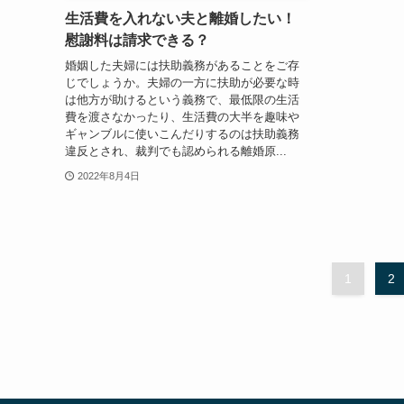
生活費を入れない夫と離婚したい！
慰謝料は請求できる？
婚姻した夫婦には扶助義務があることをご存
じでしょうか。夫婦の一方に扶助が必要な時
は他方が助けるという義務で、最低限の生活
費を渡さなかったり、生活費の大半を趣味や
ギャンブルに使いこんだりするのは扶助義務
違反とされ、裁判でも認められる離婚原...
2022年8月4日
1
2