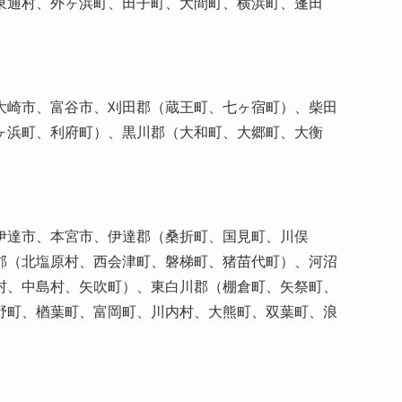
東通村、外ヶ浜町、田子町、大間町、横浜町、蓬田
大崎市、富谷市、刈田郡（蔵王町、七ヶ宿町）、柴田
ヶ浜町、利府町）、黒川郡（大和町、大郷町、大衡
伊達市、本宮市、伊達郡（桑折町、国見町、川俣
郡（北塩原村、西会津町、磐梯町、猪苗代町）、河沼
村、中島村、矢吹町）、東白川郡（棚倉町、矢祭町、
野町、楢葉町、富岡町、川内村、大熊町、双葉町、浪