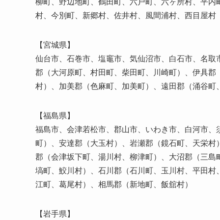
柳町、野辺地町、鶴田町、六戸町、六ヶ所村、平内
村、今別町、新郷村、佐井村、風間浦村、西目屋村
【宮城県】
仙台市、石巻市、塩竈市、気仙沼市、白石市、名取
郡（大河原町、村田町、柴田町、川崎町）、伊具郡
村）、加美郡（色麻町、加美町）、遠田郡（涌谷町
【福島県】
福島市、会津若松市、郡山市、いわき市、白河市、
町）、安達郡（大玉村）、岩瀬郡（鏡石町、天栄村
郡（会津坂下町、湯川村、柳津町）、大沼郡（三島
塙町、鮫川村）、石川郡（石川町、玉川村、平田村
江町、葛尾村）、相馬郡（新地町、飯舘村）
【岩手県】