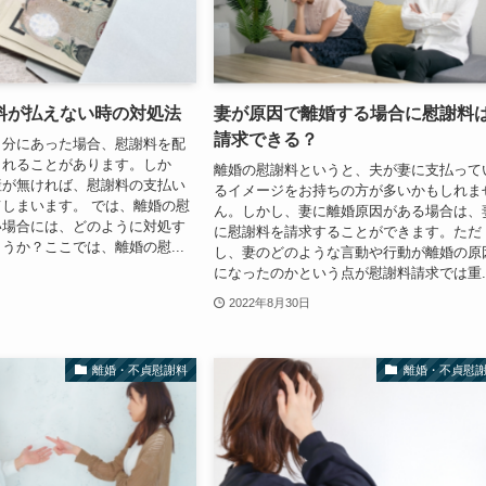
料が払えない時の対処法
妻が原因で離婚する場合に慰謝料
請求できる？
自分にあった場合、慰謝料を配
されることがあります。しか
離婚の慰謝料というと、夫が妻に支払って
産が無ければ、慰謝料の支払い
るイメージをお持ちの方が多いかもしれま
しまいます。 では、離婚の慰
ん。しかし、妻に離婚原因がある場合は、
い場合には、どのように対処す
に慰謝料を請求することができます。ただ
うか？ここでは、離婚の慰...
し、妻のどのような言動や行動が離婚の原
になったのかという点が慰謝料請求では重..
2022年8月30日
離婚・不貞慰謝料
離婚・不貞慰