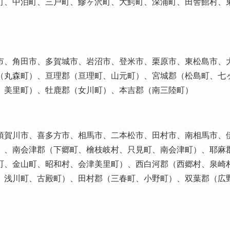
町、中泊町、三戸町、鰺ヶ沢町、大鰐町、深浦町、田舎館村、
市、角田市、多賀城市、岩沼市、登米市、栗原市、東松島市、
（丸森町）、亘理郡（亘理町、山元町）、宮城郡（松島町、七
、美里町）、牡鹿郡（女川町）、本吉郡（南三陸町）
須賀川市、喜多方市、相馬市、二本松市、田村市、南相馬市、
）、南会津郡（下郷町、檜枝岐村、只見町、南会津町）、耶麻
町、金山町、昭和村、会津美里町）、西白河郡（西郷村、泉崎
、浅川町、古殿町）、田村郡（三春町、小野町）、双葉郡（広