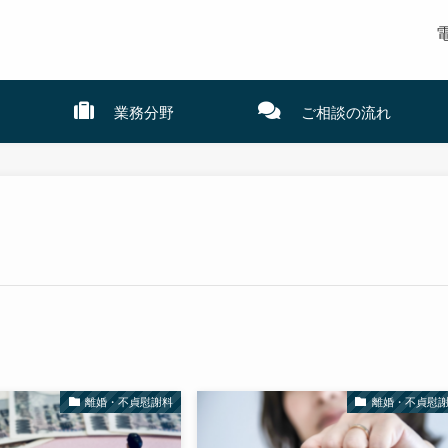
電
業務分野
ご相談の流れ
離婚・不貞慰謝料
離婚・不貞慰