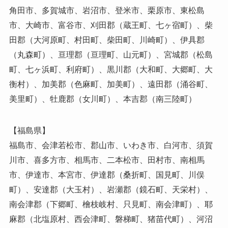
角田市、多賀城市、岩沼市、登米市、栗原市、東松島
市、大崎市、富谷市、刈田郡（蔵王町、七ヶ宿町）、柴
田郡（大河原町、村田町、柴田町、川崎町）、伊具郡
（丸森町）、亘理郡（亘理町、山元町）、宮城郡（松島
町、七ヶ浜町、利府町）、黒川郡（大和町、大郷町、大
衡村）、加美郡（色麻町、加美町）、遠田郡（涌谷町、
美里町）、牡鹿郡（女川町）、本吉郡（南三陸町）
【福島県】
福島市、会津若松市、郡山市、いわき市、白河市、須賀
川市、喜多方市、相馬市、二本松市、田村市、南相馬
市、伊達市、本宮市、伊達郡（桑折町、国見町、川俣
町）、安達郡（大玉村）、岩瀬郡（鏡石町、天栄村）、
南会津郡（下郷町、檜枝岐村、只見町、南会津町）、耶
麻郡（北塩原村、西会津町、磐梯町、猪苗代町）、河沼