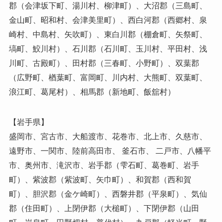
郡（会津坂下町、湯川村、柳津町）、大沼郡（三島町、
金山町、昭和村、会津美里町）、西白河郡（西郷村、泉
崎村、中島村、矢吹町）、東白川郡（棚倉町、矢祭町、
塙町、鮫川村）、石川郡（石川町、玉川村、平田村、浅
川町、古殿町）、田村郡（三春町、小野町）、双葉郡
（広野町、楢葉町、富岡町、川内村、大熊町、双葉町、
浪江町、葛尾村）、相馬郡（新地町、飯舘村）
【岩手県】
盛岡市、宮古市、大船渡市、花巻市、北上市、久慈市、
遠野市、一関市、陸前高田市、 釜石市、 二戸市、八幡平
市、奥州市、滝沢市、岩手郡（雫石町、葛巻町、岩手
町）、紫波郡（紫波町、矢巾町）、和賀郡（西和賀
町）、胆沢郡（金ケ崎町）、西磐井郡（平泉町）、気仙
郡（住田町）、上閉伊郡（大槌町）、下閉伊郡（山田