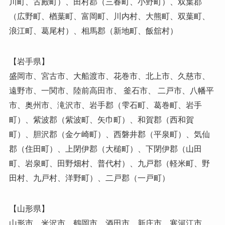
川町、古殿町）、田村郡（三春町、小野町）、双葉郡
（広野町、楢葉町、富岡町、川内村、大熊町、双葉町、
浪江町、葛尾村）、相馬郡（新地町、飯舘村）
【岩手県】
盛岡市、宮古市、大船渡市、花巻市、北上市、久慈市、
遠野市、一関市、陸前高田市、 釜石市、 二戸市、八幡平
市、奥州市、滝沢市、岩手郡（雫石町、葛巻町、岩手
町）、紫波郡（紫波町、矢巾町）、和賀郡（西和賀
町）、胆沢郡（金ケ崎町）、西磐井郡（平泉町）、気仙
郡（住田町）、上閉伊郡（大槌町）、下閉伊郡（山田
町、岩泉町、田野畑村、普代村）、九戸郡（軽米町、野
田村、九戸村、洋野町）、二戸郡（一戸町）
【山形県】
山形市、米沢市、鶴岡市、酒田市、新庄市、寒河江市、