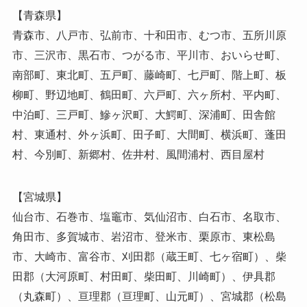
【青森県】
青森市、八戸市、弘前市、十和田市、むつ市、五所川原
市、三沢市、黒石市、つがる市、平川市、おいらせ町、
南部町、東北町、五戸町、藤崎町、七戸町、階上町、板
柳町、野辺地町、鶴田町、六戸町、六ヶ所村、平内町、
中泊町、三戸町、鰺ヶ沢町、大鰐町、深浦町、田舎館
村、東通村、外ヶ浜町、田子町、大間町、横浜町、蓬田
村、今別町、新郷村、佐井村、風間浦村、西目屋村
【宮城県】
仙台市、石巻市、塩竈市、気仙沼市、白石市、名取市、
角田市、多賀城市、岩沼市、登米市、栗原市、東松島
市、大崎市、富谷市、刈田郡（蔵王町、七ヶ宿町）、柴
田郡（大河原町、村田町、柴田町、川崎町）、伊具郡
（丸森町）、亘理郡（亘理町、山元町）、宮城郡（松島