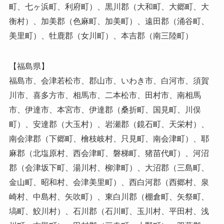
町、七ヶ浜町、利府町）、黒川郡（大和町、大郷町、大
衡村）、加美郡（色麻町、加美町）、遠田郡（涌谷町、
美里町）、牡鹿郡（女川町）、本吉郡（南三陸町）
【福島県】
福島市、会津若松市、郡山市、いわき市、白河市、須賀
川市、喜多方市、相馬市、二本松市、田村市、南相馬
市、伊達市、本宮市、伊達郡（桑折町、国見町、川俣
町）、安達郡（大玉村）、岩瀬郡（鏡石町、天栄村）、
南会津郡（下郷町、檜枝岐村、只見町、南会津町）、耶
麻郡（北塩原村、西会津町、磐梯町、猪苗代町）、河沼
郡（会津坂下町、湯川村、柳津町）、大沼郡（三島町、
金山町、昭和村、会津美里町）、西白河郡（西郷村、泉
崎村、中島村、矢吹町）、東白川郡（棚倉町、矢祭町、
塙町、鮫川村）、石川郡（石川町、玉川村、平田村、浅