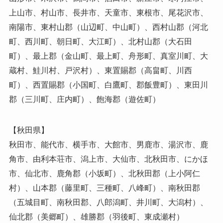
上山市、村山市、長井市、天童市、東根市、尾花沢市、
南陽市、東村山郡（山辺町、中山町）、西村山郡（河北
町、西川町、朝日町、大江町）、北村山郡（大石田
町）、最上郡（金山町、最上町、舟形町、真室川町、大
蔵村、鮭川村、戸沢村）、東置賜郡（高畠町、川西
町）、西置賜郡（小国町、白鷹町、郡飯豊町）、東田川
郡（三川町、庄内町）、飽海郡（遊佐町）
【秋田県】
秋田市、能代市、横手市、大館市、男鹿市、湯沢市、鹿
角市、由利本荘市、潟上市、大仙市、北秋田市、にかほ
市、仙北市、鹿角郡（小坂町）、北秋田郡（上小阿仁
村）、山本郡（藤里町、三種町、八峰町）、南秋田郡
（五城目町、南秋田郡、八郎潟町、井川町、大潟村）、
仙北郡（美郷町）、雄勝郡（羽後町、東成瀬村）